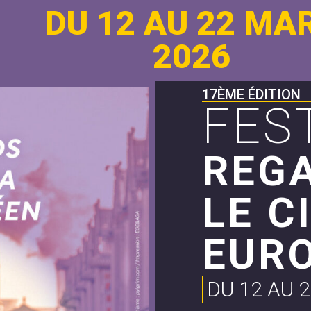
DU 12 AU 22 MA
2026
17ÈME ÉDITION​
FES
REG
LE C
EUR
DU 12 AU 