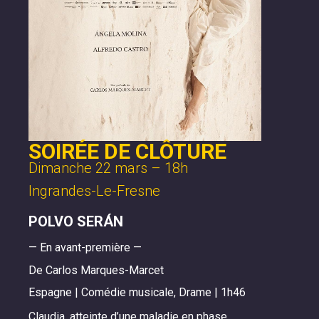
SOIRÉE DE CLÔTURE
Dimanche 22 mars – 18h
Ingrandes-Le-Fresne
POLVO SERÁN
— En avant-première —
De Carlos Marques-Marcet
Espagne | Comédie musicale, Drame | 1h46
Claudia, atteinte d’une maladie en phase