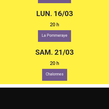
LUN. 16/03
20 h
La Pommeraye
SAM. 21/03
20 h
Chalonnes